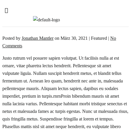
Posted by
Jonathan Mantler
on
März 30, 2021
| Featured
|
No
Comments
Justo rutrum vel posuere sapien volutpat. Ut facilisis nulla at est
ornare, vitae pharetra lectus hendrerit. Pellentesque sit amet
vulputate ligula. Nullam suscipit hendrerit metus, et blandit tellus
fermentum ut. Aenean leo quam, hendrerit nec ante in, malesuada
pellentesque mauris. Aliquam lectus sapien, dapibus eu sodales
imperdiet, pretium in turpis.rnrnProin bibendum mauris sit amet
nulla lacinia varius. Pellentesque habitant morbi tristique senectus et
netus et malesuada fames ac turpis egestas. Nunc ut malesuada risus,
quis fringilla metus. Suspendisse fringilla at lorem et tempus.
Phasellus mattis nisl sit amet neque hendrerit, eu vulputate libero